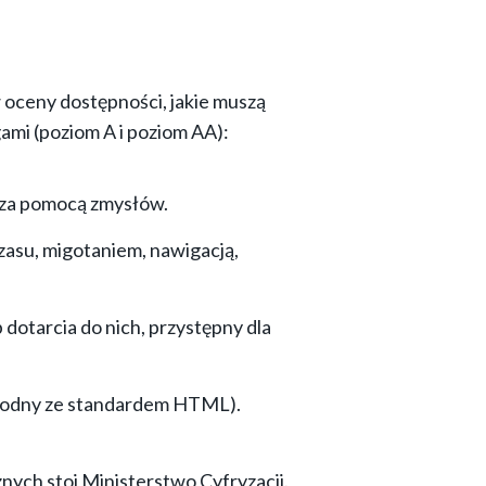
oceny dostępności, jakie muszą
ami (poziom A i poziom AA):
i za pomocą zmysłów.
czasu, migotaniem, nawigacją,
dotarcia do nich, przystępny dla
zgodny ze standardem HTML).
nych stoi Ministerstwo Cyfryzacji.