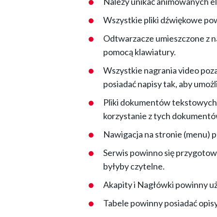
Należy unikać animowanych ele
Wszystkie pliki dźwiękowe pow
Odtwarzacze umieszczone z na
pomocą klawiatury.
Wszystkie nagrania video poz
posiadać napisy tak, aby umożl
Pliki dokumentów tekstowych (
korzystanie z tych dokument
Nawigacja na stronie (menu) p
Serwis powinno się przygotowa
byłyby czytelne.
Akapity i Nagłówki powinny uż
Tabele powinny posiadać opisy