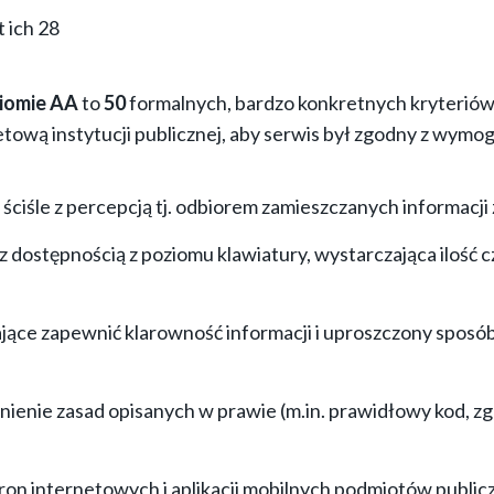
t ich 28
iomie AA
to
50
formalnych, bardzo konkretnych kryteriów 
etową instytucji publicznej, aby serwis był zgodny z wymog
 ściśle z percepcją tj. odbiorem zamieszczanych informacj
z dostępnością z poziomu klawiatury, wystarczająca ilość 
jące zapewnić klarowność informacji i uproszczony sposób 
nienie zasad opisanych w prawie (m.in. prawidłowy kod, 
ron internetowych i aplikacji mobilnych podmiotów publicz