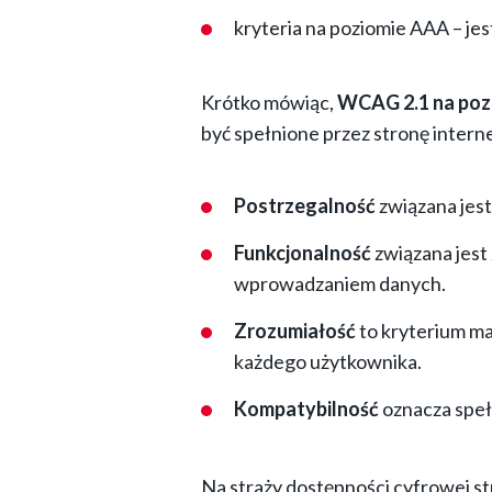
kryteria na poziomie AAA – jes
Krótko mówiąc,
WCAG 2.1 na poz
być spełnione przez stronę intern
Postrzegalność
związana jest
Funkcjonalność
związana jest 
wprowadzaniem danych.
Zrozumiałość
to kryterium ma
każdego użytkownika.
Kompatybilność
oznacza speł
Na straży dostępności cyfrowej st