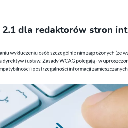
.1 dla redaktorów stron in
aniu wykluczeniu osób szczególnie nim zagrożonych (ze wz
a dyrektyw i ustaw. Zasady WCAG polegają - w uproszczon
mpatybilności i postrzegalności informacji zamieszczanych