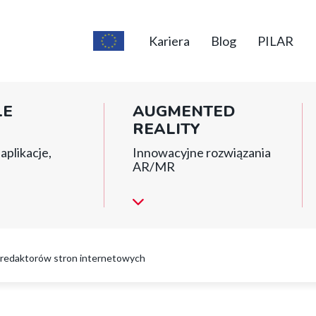
Top
short
Kariera
Blog
PILAR
menu
LE
AUGMENTED
REALITY
aplikacje,
Innowacyjne rozwiązania
AR/MR
redaktorów stron internetowych