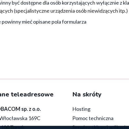
inny być dostępne dla osób korzystających wyłącznie z k
cych (specjalistyczne urządzenia osób niewidzących itp.)
e powinny mieć opisane pola formularza
e)
ane teleadresowe
Na skróty
BACOM sp. z o.o.
Hosting
. Włocławska 169C
Pomoc techniczna
-100 Toruń
Serwisy, sklepy i aplikacje