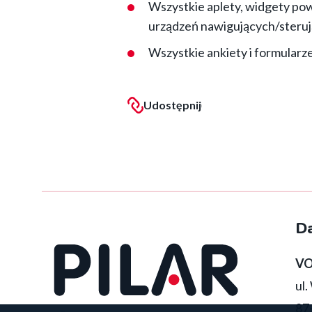
Wszystkie aplety, widgety pow
urządzeń nawigujących/sterują
Wszystkie ankiety i formularz
Udostępnij
:
(otwórz w nowym okni
Facebook
D
VO
ul
87