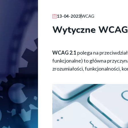
Inteligentne
rozwiązania
13-04-2023
WCAG
dla
Wytyczne WCAG 2
firm
i
WCAG 2.1
polega na przeciwdział
instytucji
funkcjonalne) to główna przyczyn
zrozumiałości, funkcjonalności, ko