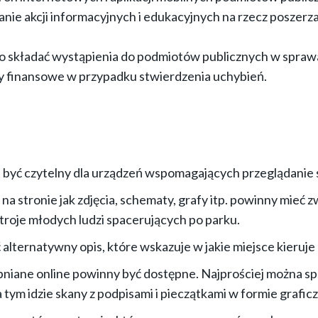
ie akcji informacyjnych i edukacyjnych na rzecz poszerza
wo składać wystąpienia do podmiotów publicznych w spra
y finansowe w przypadku stwierdzenia uchybień.
 być czytelny dla urządzeń wspomagających przeglądanie 
a stronie jak zdjęcia, schematy, grafy itp. powinny mieć zw
 troje młodych ludzi spacerujących po parku.
lternatywny opis, które wskazuje w jakie miejsce kieruje 
iane online powinny być dostępne. Najprościej można sp
tym idzie skany z podpisami i pieczątkami w formie grafic