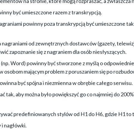
mentów na stronie, które mogą rozpraszać, a zwłaszcza n
inny być umieszczone razem z transkrypcją.
graniami powinny poza transkrypcją być umieszczone tak,
a nagraniami od zewnętrznych dostawców (gazety, telewiz
iwić zapoznanie się z nagraniem dla osób niesłyszących.
np. Word) powinny być stworzone z myślą o odpowiedniej s
ów osobom mającym problem z poruszaniem się po rozbu
owinna być spójna i niezmienna w obrębie całego serwisu.
ć tak, aby można było powiększyć go co najmniej do 200% 
ywać predefiniowanych stylów od H1 do H6, gdzie H1 to t
 i nagłówki.