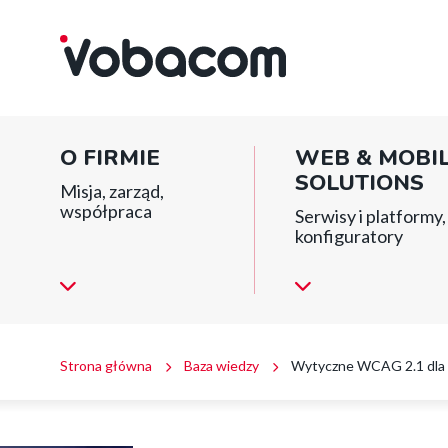
Wytyczne
Przejdź
Przejdź
Przejdź
do
do
do
WCAG
menu
treści
stopki
głównego
2.1
Main
O FIRMIE
WEB & MOBI
dla
menu
SOLUTIONS
Misja, zarząd,
redaktorów
współpraca
block
Serwisy i platformy, 
konfiguratory
stron
internetowych
|
VOBACOM
Ścieżka
Strona główna
Baza wiedzy
Wytyczne WCAG 2.1 dla 
|
nawigacyjna