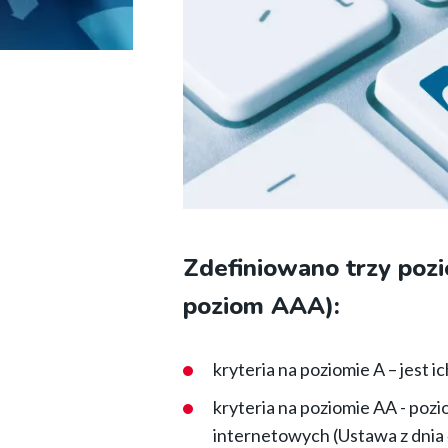
Zdefiniowano trzy poz
poziom AAA):
kryteria na poziomie A – jest i
kryteria na poziomie AA - pozi
internetowych (Ustawa z dnia 4