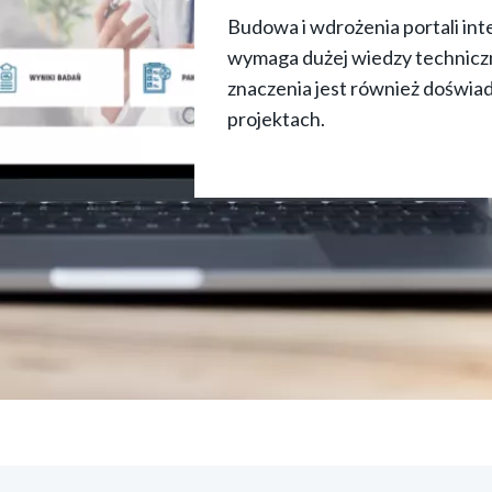
Budowa i wdrożenia portali in
wymaga dużej wiedzy techniczn
znaczenia jest również doświa
projektach.