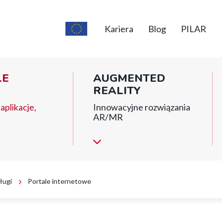
Top
short
Kariera
Blog
PILAR
menu
LE
AUGMENTED
REALITY
aplikacje,
Innowacyjne rozwiązania
AR/MR
ługi
Portale internetowe