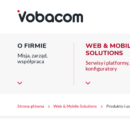
Portale
Przejdź
Przejdź
Przejdź
do
do
do
internetowe
menu
treści
stopki
głównego
|
Main
O FIRMIE
WEB & MOBI
VOBACOM
menu
SOLUTIONS
Misja, zarząd,
|
współpraca
block
Serwisy i platformy, 
konfiguratory
Inteligentne
rozwiązania
dla
firm
Ścieżka
Strona główna
Web & Mobile Solutions
Produkty i us
i
nawigacyjna