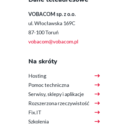
bottom
VOBACOM sp. z o.o.
ul. Włocławska 169C
87-100 Toruń
vobacom@vobacom.pl
Na skróty
Hosting
Pomoc techniczna
Serwisy, sklepy i aplikacje
Rozszerzona rzeczywistość
Fix.IT
Szkolenia