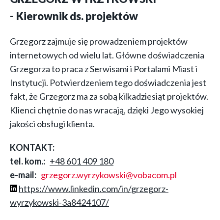
Kierownik ds. projektów
Grzegorz zajmuje się prowadzeniem projektów
internetowych od wielu lat. Główne doświadczenia
Grzegorza to praca z Serwisami i Portalami Miast i
Instytucji. Potwierdzeniem tego doświadczenia jest
fakt, że Grzegorz ma za sobą kilkadziesiąt projektów.
Klienci chętnie do nas wracają, dzięki Jego wysokiej
jakości obsługi klienta.
KONTAKT:
tel. kom.
+48 601 409 180
e-mail
grzegorz.wyrzykowski@vobacom.pl
https://www.linkedin.com/in/grzegorz-
wyrzykowski-3a8424107/
Otworzy
się