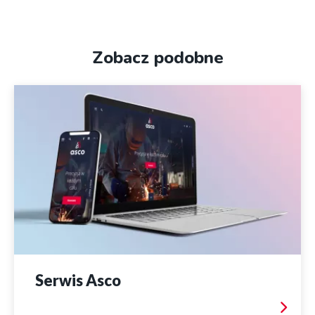
w
nowym
oknie
Zobacz podobne
Serwis Asco