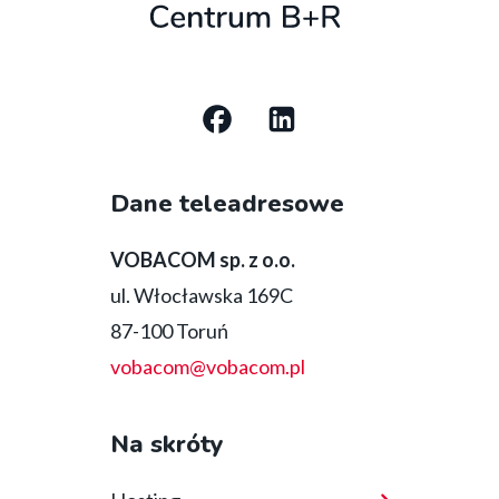
Social
media
Dane teleadresowe
bottom
VOBACOM sp. z o.o.
ul. Włocławska 169C
87-100 Toruń
vobacom@vobacom.pl
Na skróty