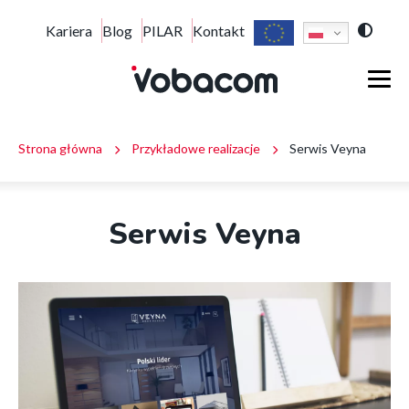
Serwis
Top
Kariera
Blog
PILAR
Kontakt
Przejdź
Przejdź
Przejdź
Veyna
do
do
do
|
short
menu
treści
stopki
Main
VOBACOM
głównego
|
menu
Inteligentne
menu
rozwiązania
Ścieżka
dla
Strona główna
Przykładowe realizacje
Serwis Veyna
block
firm
i
nawigacyjna
instytucji
Serwis Veyna