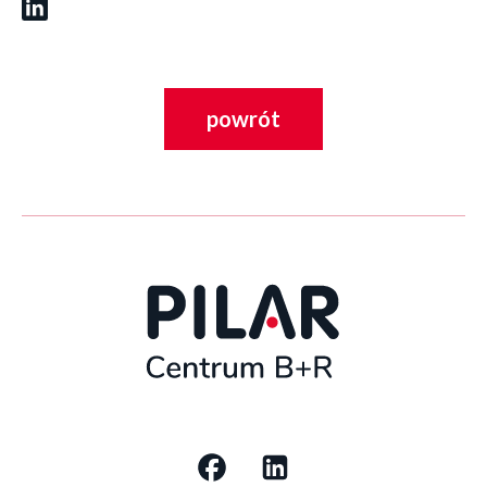
powrót
Social