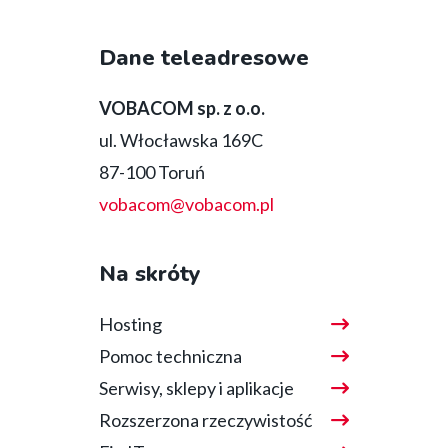
media
Dane teleadresowe
bottom
VOBACOM sp. z o.o.
ul. Włocławska 169C
87-100 Toruń
vobacom@vobacom.pl
Na skróty
Hosting
Pomoc techniczna
Serwisy, sklepy i aplikacje
Rozszerzona rzeczywistość