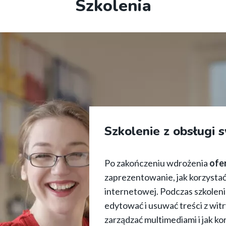
Szkolenia
Szkolenie z obsługi
Po zakończeniu wdrożenia
ofe
zaprezentowanie, jak korzystać
internetowej. Podczas szkoleni
edytować i usuwać treści z witr
zarządzać multimediami i jak ko