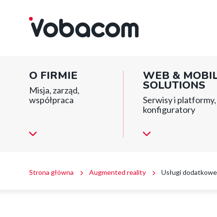
Szkolenia
Przejdź
Przejdź
Przejdź
|
do
do
do
VOBACOM
menu
treści
stopki
|
głównego
Inteligentne
rozwiązania
Main
dla
O FIRMIE
WEB & MOBI
firm
menu
SOLUTIONS
i
Misja, zarząd,
instytucji
współpraca
Serwisy i platformy, 
block
konfiguratory
Ścieżka
Strona główna
Augmented reality
Usługi dodatkowe
nawigacyjna