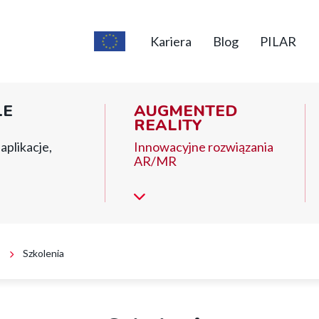
Top
short
Kariera
Blog
PILAR
menu
LE
AUGMENTED
REALITY
aplikacje,
Innowacyjne rozwiązania
AR/MR
Szkolenia