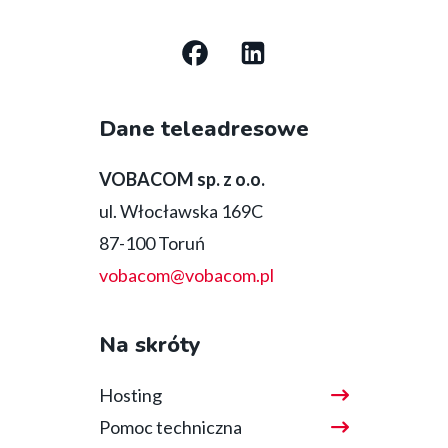
Social
media
Dane teleadresowe
bottom
VOBACOM sp. z o.o.
ul. Włocławska 169C
87-100 Toruń
vobacom@vobacom.pl
Na skróty
Hosting
Pomoc techniczna