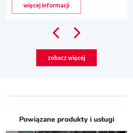
więcej informacji
o
Strona
portalu
Poprzedni
Następny
DHD
slajd
slajd
-
Dream
zobacz więcej
zobacz
Houses
więcej
Development
realizacji
Powiązane produkty i usługi