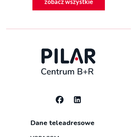
zobacz wszystkie
wymagane w przypadku tradycyjnych metod
więcej
szkoleniowych. Ponadto możliwość wizualizacji
podstron
trójwymiarowej pozwala na adekwatne
bloga
przedstawienie skomplikowanych zagadnień, np.
działania maszyn znajdujących się na hali
produkcyjnej.
Social
media
Dane teleadresowe
bottom