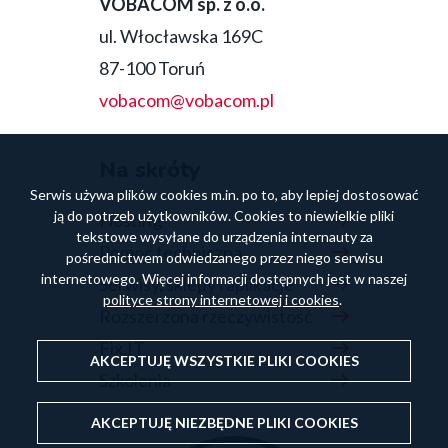
VOBACOM sp. z o.o.
ul. Włocławska 169C
87-100 Toruń
vobacom@vobacom.pl
Na skróty
Serwis używa plików cookies m.in. po to, aby lepiej dostosować
ją do potrzeb użytkowników. Cookies to niewielkie pliki
Hosting
tekstowe wysyłane do urządzenia internauty za
Pomoc techniczna
pośrednictwem odwiedzanego przez niego serwisu
internetowego. Więcej informacji dostępnych jest w naszej
Serwisy, sklepy i aplikacje
polityce strony internetowej i cookies
.
Rozszerzona rzeczywistość
Fix.IT
AKCEPTUJĘ WSZYSTKIE PLIKI
COOKIES
Szkolenia
AKCEPTUJĘ NIEZBĘDNE PLIKI
COOKIES