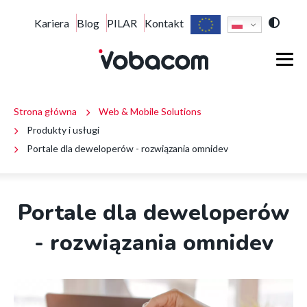
Portale
Top
Kariera
Blog
PILAR
Kontakt
Przejdź
Przejdź
Przejdź
dla
do
do
do
deweloperów
short
menu
treści
stopki
Main
-
głównego
rozwiązania
menu
omnidev
menu
|
Ścieżka
VOBACOM
Strona główna
Web & Mobile Solutions
block
|
Produkty i usługi
Inteligentne
nawigacyjna
Portale dla deweloperów - rozwiązania omnidev
rozwiązania
dla
firm
i
Portale dla deweloperów
instytucji
- rozwiązania omnidev