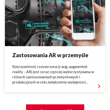
dostępny na rynku.
Zastosowania AR w przemyśle
Rzeczywistość rozszerzona (z ang. augmented
reality - AR) jest coraz częściej wykorzystywana w
różnych zastosowaniach przemysłowych i
produkcyjnych w celu zwiększenia wydajności
operacyjnej i produktywności. Przykładem takiego
zastosowania mogą być szkolenia i onboarding
nowych pracowników: AR można wykorzystać do
zapewnienia pracownikom interaktywnych i
zobacz
wciągających szkoleń, skracając czas i zasoby