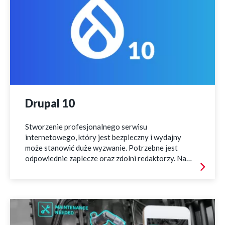
Drupal 10
Stworzenie profesjonalnego serwisu
internetowego, który jest bezpieczny i wydajny
może stanowić duże wyzwanie. Potrzebne jest
odpowiednie zaplecze oraz zdolni redaktorzy. Na
rynku istnieje wiele systemów CMS spełniających
swoją rolę, jedne są bardzo popularne, ale podatne
na ataki hakerskie. Inne są bardzo wydajne i
bezpieczne, ale niełatwe w obsłudze, albo
wymagające płatnych subskrypcji. W Vobacom
stawiamy na naszym zdaniem najlepszy CMS