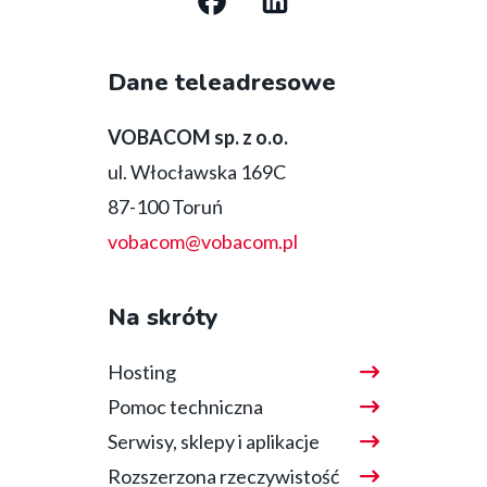
Social
media
Dane teleadresowe
bottom
VOBACOM sp. z o.o.
ul. Włocławska 169C
87-100 Toruń
vobacom@vobacom.pl
Na skróty
Hosting
Pomoc techniczna
Serwisy, sklepy i aplikacje
Rozszerzona rzeczywistość