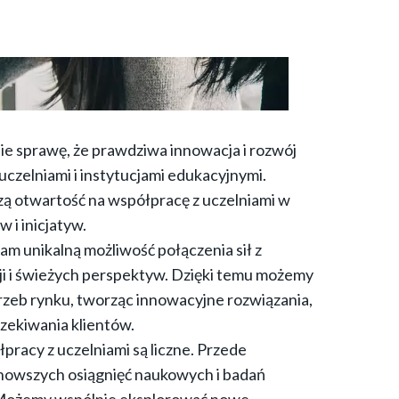
bie sprawę, że prawdziwa innowacja i rozwój
uczelniami i instytucjami edukacyjnymi.
ą otwartość na współpracę z uczelniami w
 i inicjatyw.
am unikalną możliwość połączenia sił z
i i świeżych perspektyw. Dzięki temu możemy
trzeb rynku, tworząc innowacyjne rozwiązania,
czekiwania klientów.
pracy z uczelniami są liczne. Przede
nowszych osiągnięć naukowych i badań