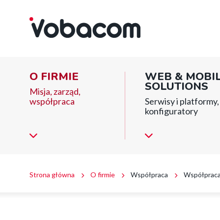
Współpraca
Przejdź
Przejdź
Przejdź
z
do
do
do
uczelniami
menu
treści
stopki
|
głównego
VOBACOM
|
Main
Inteligentne
O FIRMIE
WEB & MOBI
rozwiązania
menu
SOLUTIONS
dla
Misja, zarząd,
firm
współpraca
Serwisy i platformy, 
block
i
konfiguratory
instytucji
Ścieżka
Strona główna
O firmie
Współpraca
Współpraca 
nawigacyjna