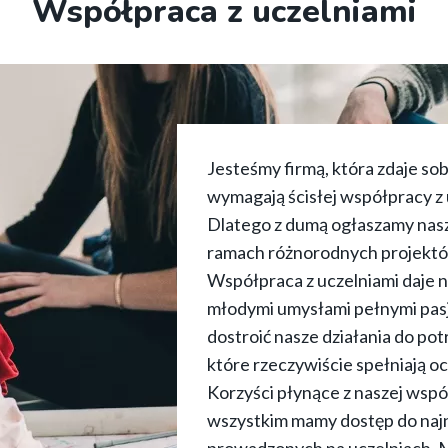
Współpraca z uczelniami
Jesteśmy firmą, która zdaje so
wymagają ścisłej współpracy z 
Dlatego z dumą ogłaszamy nasz
ramach różnorodnych projektów
Współpraca z uczelniami daje n
młodymi umysłami pełnymi pasj
dostroić nasze działania do po
które rzeczywiście spełniają o
Korzyści płynące z naszej współ
wszystkim mamy dostęp do naj