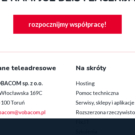
rozpocznijmy współpracę!
ane teleadresowe
Na skróty
BACOM sp. z o.o.
Hosting
. Włocławska 169C
Pomoc techniczna
-100 Toruń
Serwisy, sklepy i aplikacje
bacom@vobacom.pl
Rozszerzona rzeczywisto
Fix.IT
Szkolenia