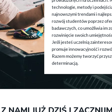
prowadzonych na uczelniach.
technologie, metody i podejści
najnowszymi trendami i najlep
rozwój studentów poprzez ofer
badawczych, co umożliwia im z
rozwinięcie swoich umiejętnośc
Jeśli jesteś uczelnią zaintere
promuje innowacyjność i rozwó
Razem możemy tworzyć przyszł
determinacją.
 Z NAMI JUŻ DZIŚ I ZACZNI