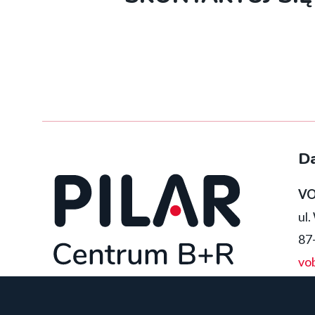
D
VO
ul
87
vo