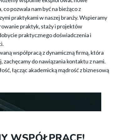
 Możemy wspólnie eksplorować nowe
a, co pozwala nam być na bieżąco z
szymi praktykami w naszej branży. Wspieramy
owanie praktyk, staży i projektów
dobycie praktycznego doświadczenia i
i.
sowaną współpracą z dynamiczną firmą, która
j, zachęcamy do nawiązania kontaktu z nami.
ość, łącząc akademicką mądrość z biznesową
JMY WSPÓŁPRACĘ!