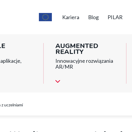
Top
short
Kariera
Blog
PILAR
menu
LE
AUGMENTED
REALITY
aplikacje,
Innowacyjne rozwiązania
AR/MR
z uczelniami