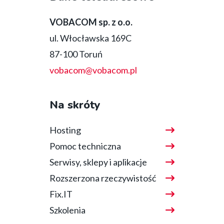
bottom
VOBACOM sp. z o.o.
ul. Włocławska 169C
87-100 Toruń
vobacom@vobacom.pl
Na skróty
Hosting
Pomoc techniczna
Serwisy, sklepy i aplikacje
Rozszerzona rzeczywistość
Fix.IT
Szkolenia