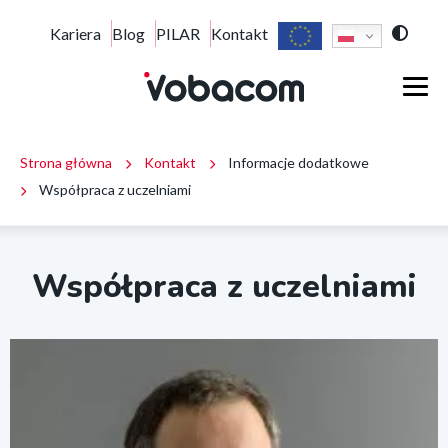
Współpraca
Top
Kariera
Blog
PILAR
Kontakt
Przejdź
Przejdź
Przejdź
z
do
do
do
uczelniami
short
menu
treści
stopki
Main
|
głównego
VOBACOM
menu
|
menu
Inteligentne
Ścieżka
rozwiązania
Strona główna
Kontakt
Informacje dodatkowe
block
dla
Współpraca z uczelniami
firm
nawigacyjna
i
instytucji
Współpraca z uczelniami