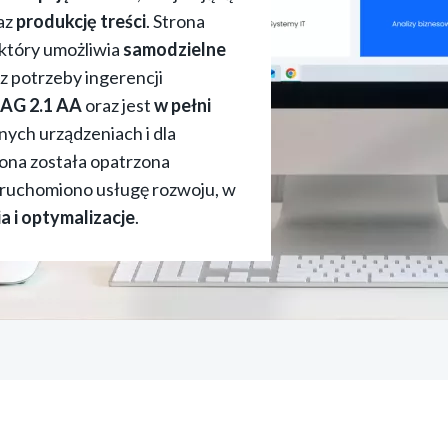
az
produkcję treści
. Strona
 który umożliwia
samodzielne
z potrzeby ingerencji
AG 2.1 AA
oraz jest
w pełni
nych urządzeniach i dla
ona została opatrzona
uruchomiono usługę rozwoju, w
a i optymalizacje
.