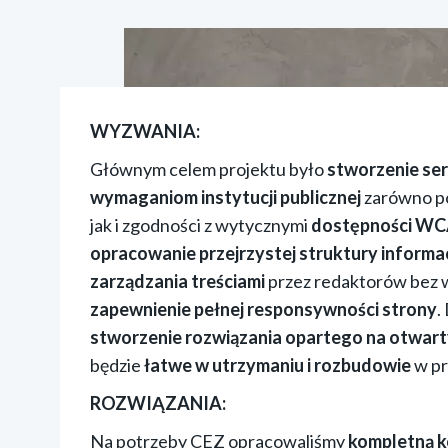
WYZWANIA:
Głównym celem projektu było
stworzenie se
wymaganiom instytucji publicznej
zarówno p
jak i zgodności z wytycznymi
dostępności
WC
opracowanie przejrzystej struktury informac
zarządzania treściami
przez redaktorów bez w
zapewnienie pełnej responsywności strony
.
stworzenie rozwiązania opartego na otwa
będzie
łatwe w utrzymaniu i rozbudowie
w pr
ROZWIĄZANIA:
Na potrzeby CEZ opracowaliśmy
kompletną k