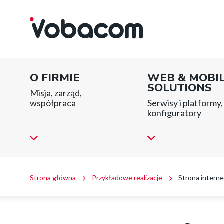
Strona
Przejdź
Przejdź
Przejdź
internetowa
do
do
do
Centrum
menu
treści
stopki
e-
głównego
Zdrowia
|
Main
VOBACOM
O FIRMIE
WEB & MOBI
|
menu
SOLUTIONS
Inteligentne
Misja, zarząd,
rozwiązania
współpraca
Serwisy i platformy, 
block
dla
konfiguratory
firm
i
instytucji
Ścieżka
Strona główna
Przykładowe realizacje
Strona intern
nawigacyjna