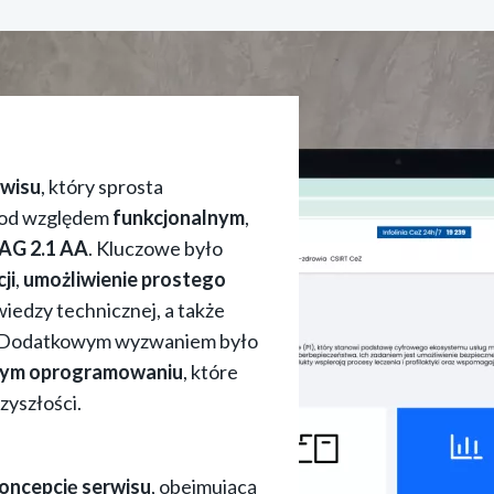
rwisu
, który sprosta
od względem
funkcjonalnym
,
AG 2
.1 AA
. Kluczowe było
ji
,
umożliwienie prostego
iedzy technicznej, a także
 Dodatkowym wyzwaniem było
rtym oprogramowaniu
, które
zyszłości.
oncepcję serwisu
, obejmującą