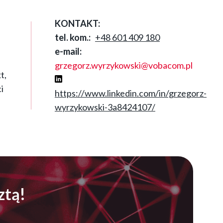
KONTAKT:
tel. kom.
+48 601 409 180
e-mail
grzegorz.wyrzykowski@vobacom.pl
t,
i
https://www.linkedin.com/in/grzegorz-
wyrzykowski-3a8424107/
Otworzy
się
w
nowym
oknie
ztą!