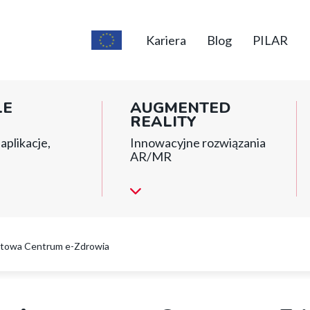
Top
short
Kariera
Blog
PILAR
menu
LE
AUGMENTED
REALITY
aplikacje,
Innowacyjne rozwiązania
AR/MR
etowa Centrum e-Zdrowia