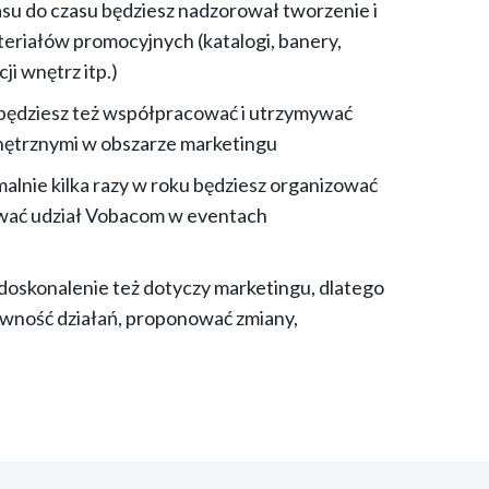
su do czasu będziesz nadzorował tworzenie i
eriałów promocyjnych (katalogi, banery,
ji wnętrz itp.)
będziesz też współpracować i utrzymywać
nętrznymi w obszarze marketingu
alnie kilka razy w roku będziesz organizować
wać udział Vobacom w eventach
 doskonalenie też dotyczy marketingu, dlatego
ywność działań, proponować zmiany,