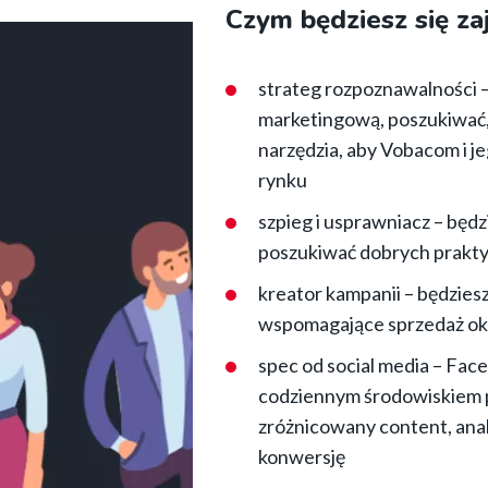
Czym będziesz się z
strateg rozpoznawalności –
marketingową, poszukiwać, 
narzędzia, aby Vobacom i j
rynku
szpieg i usprawniacz – będz
poszukiwać dobrych prakty
kreator kampanii – będzie
wspomagające sprzedaż okr
spec od social media – Fac
codziennym środowiskiem p
zróżnicowany content, anali
konwersję