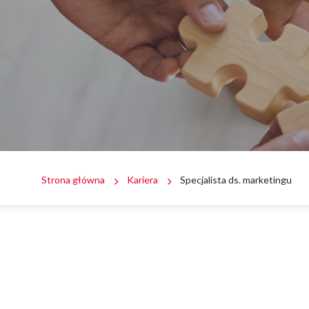
Ścieżka
Strona główna
Kariera
Specjalista ds. marketingu
nawigacyjna