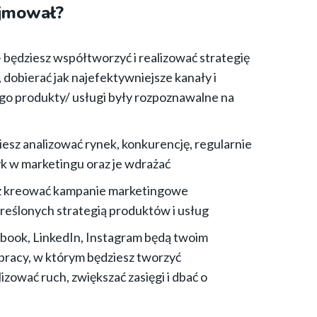
ajmował?
 będziesz współtworzyć i realizować strategię
dobierać jak najefektywniejsze kanały i
ego produkty/ usługi były rozpoznawalne na
iesz analizować rynek, konkurencję, regularnie
k w marketingu oraz je wdrażać
sz kreować kampanie marketingowe
eślonych strategią produktów i usług
ebook, LinkedIn, Instagram będą twoim
racy, w którym będziesz tworzyć
zować ruch, zwiększać zasięgi i dbać o