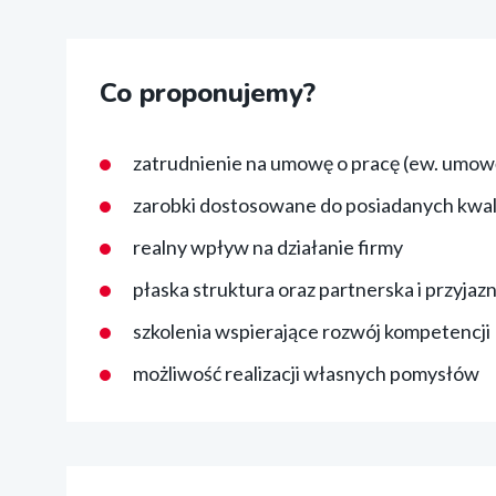
Co proponujemy?
zatrudnienie na umowę o pracę (ew. umow
zarobki dostosowane do posiadanych kwali
realny wpływ na działanie firmy
płaska struktura oraz partnerska i przyja
szkolenia wspierające rozwój kompetencji
możliwość realizacji własnych pomysłów