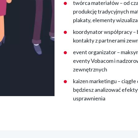
twórca materiałów – od cza
produkcję tradycyjnych mat
plakaty, elementy wizualizac
koordynator współpracy – 
kontakty z partnerami zew
event organizator – maksym
eventy Vobacom i nadzoro
zewnętrznych
kaizen marketingu – ciągłe
będziesz analizować efekt
usprawnienia