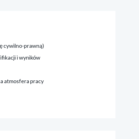
ę cywilno-prawną)
fikacji i wyników
zna atmosfera pracy