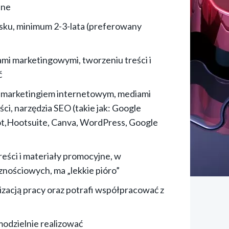
bne
ku, minimum 2-3-lata (preferowany
mi marketingowymi, tworzeniu treści i
ć
a marketingiem internetowym, mediami
ci, narzędzia SEO (takie jak: Google
ot,Hootsuite, Canva, WordPress, Google
reści i materiały promocyjne, w
nościowych, ma „lekkie pióro”
nizacją pracy oraz potrafi współpracować z
odzielnie realizować