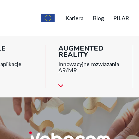
Top
short
Kariera
Blog
PILAR
menu
LE
AUGMENTED
REALITY
aplikacje,
Innowacyjne rozwiązania
AR/MR