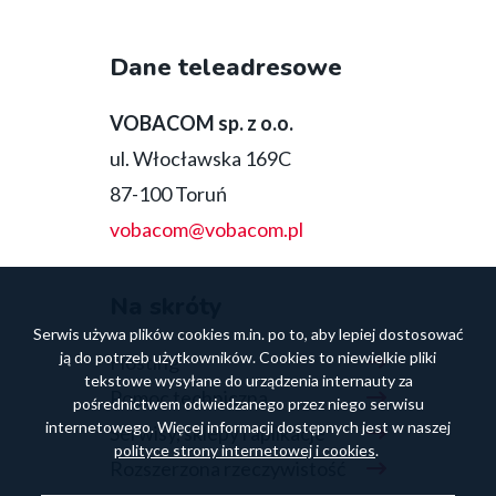
media
Dane teleadresowe
bottom
VOBACOM sp. z o.o.
ul. Włocławska 169C
87-100 Toruń
vobacom@vobacom.pl
Na skróty
Serwis używa plików cookies m.in. po to, aby lepiej dostosować
ją do potrzeb użytkowników. Cookies to niewielkie pliki
Hosting
tekstowe wysyłane do urządzenia internauty za
Pomoc techniczna
pośrednictwem odwiedzanego przez niego serwisu
internetowego. Więcej informacji dostępnych jest w naszej
Serwisy, sklepy i aplikacje
polityce strony internetowej i cookies
.
Rozszerzona rzeczywistość